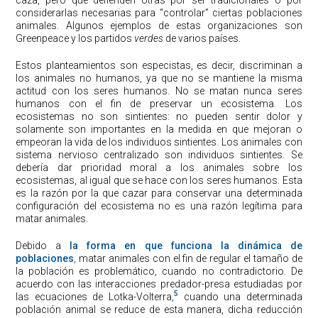
considerarlas necesarias para “controlar” ciertas poblaciones
animales. Algunos ejemplos de estas organizaciones son
Greenpeace y los partidos
verdes
de varios países.
Estos planteamientos son especistas, es decir, discriminan a
los animales no humanos, ya que no se mantiene la misma
actitud con los seres humanos. No se matan nunca seres
humanos con el fin de preservar un ecosistema. Los
ecosistemas no son sintientes: no pueden sentir dolor y
solamente son importantes en la medida en que mejoran o
empeoran la vida de los individuos sintientes. Los animales con
sistema nervioso centralizado son individuos sintientes. Se
debería dar prioridad moral a los animales sobre los
ecosistemas, al igual que se hace con los seres humanos. Esta
es la razón por la que cazar para conservar una determinada
configuración del ecosistema no es una razón legítima para
matar animales.
Debido a
la forma en que funciona la dinámica de
poblaciones
, matar animales con el fin de regular el tamaño de
la población es problemático, cuando no contradictorio. De
acuerdo con las interacciones predador-presa estudiadas por
5
las ecuaciones de Lotka-Volterra,
cuando una determinada
población animal se reduce de esta manera, dicha reducción