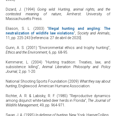
Dizard, J. (1994)
Going wild: Hunting, animal rights, and the
contested meaning of nature
, Amherst: University of
Massachusetts Press.
Eliason, S. L. (2003) “
Illegal hunting and angling: The
neutralization of wildlife law violations
”,
Society and Animals
,
11, pp. 225-243 [referencia: 27 de abril de 2020].
Gunn, A. S. (2001) “Environmental ethics and trophy hunting”,
Ethics and the Environment
, 6, pp. 68-95.
Kemmerer, L. (2004) “Hunting tradition: Treaties, law, and
subsistence killing”,
Animal Liberation Philosophy and Policy
Journal,
2, pp. 1-20.
National Shooting Sports Foundation (2009)
What they say about
hunting
, Englewood: American Humane Association.
Richter, A. R. & Labisky, R. F. (1985) “Reproductive dynamics
among disjunct white-tailed deer herds in Florida”,
The Journal of
Wildlife Management
, 49, pp. 964-971.
Swan, J. A. (1995)
In defense of hunting
, New York: HarperCollins.