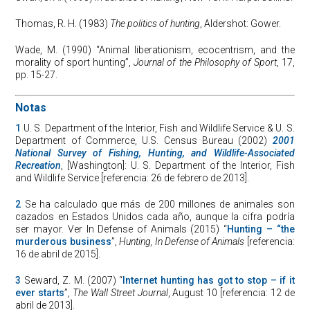
Thomas, R. H. (1983)
The politics of hunting
, Aldershot: Gower.
Wade, M. (1990) “Animal liberationism, ecocentrism, and the
morality of sport hunting”,
Journal of the Philosophy of Sport
, 17,
pp. 15-27.
Notas
1
U. S. Department of the Interior, Fish and Wildlife Service & U. S.
Department of Commerce, U.S. Census Bureau (2002)
2001
National Survey of Fishing, Hunting, and Wildlife-Associated
Recreation
, [Washington]: U. S. Department of the Interior, Fish
and Wildlife Service [referencia: 26 de febrero de 2013].
2
Se ha calculado que más de 200 millones de animales son
cazados en Estados Unidos cada año, aunque la cifra podría
ser mayor. Ver In Defense of Animals (2015) “
Hunting – “the
murderous business
”,
Hunting, In Defense of Animals
[referencia:
16 de abril de 2015].
3
Seward, Z. M. (2007) “
Internet hunting has got to stop – if it
ever starts
”,
The Wall Street Journal
, August 10 [referencia: 12 de
abril de 2013].