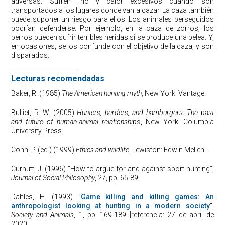
adversas. Sufren frío y calor excesivos cuando son
transportados a los lugares donde van a cazar. La caza también
puede suponer un riesgo para ellos. Los animales perseguidos
podrían defenderse. Por ejemplo, en la caza de zorros, los
perros pueden sufrir terribles heridas si se produce una pelea. Y,
en ocasiones, se los confunde con el objetivo de la caza, y son
disparados.
Lecturas recomendadas
Baker, R. (1985)
The American hunting myth
, New York: Vantage.
Bulliet, R. W. (2005)
Hunters, herders, and hamburgers: The past
and future of human-animal relationships
, New York: Columbia
University Press.
Cohn, P. (ed.) (1999)
Ethics and wildlife
, Lewiston: Edwin Mellen.
Curnutt, J. (1996) “How to argue for and against sport hunting”,
Journal of Social Philosophy
, 27, pp. 65-89.
Dahles, H. (1993) “
Game killing and killing games: An
anthropologist looking at hunting in a modern society
”,
Society and Animals
, 1, pp. 169-189 [referencia: 27 de abril de
2020].