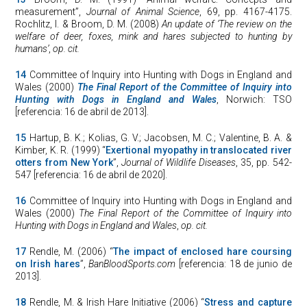
measurement”,
Journal of Animal Science
, 69, pp. 4167-4175.
Rochlitz, I. & Broom, D. M. (2008)
An update of ‘The review on the
welfare of deer, foxes, mink and hares subjected to hunting by
humans’
,
op. cit.
14
Committee of Inquiry into Hunting with Dogs in England and
Wales (2000)
The Final Report of the Committee of Inquiry into
Hunting with Dogs in England and Wales
, Norwich: TSO
[referencia: 16 de abril de 2013].
15
Hartup, B. K.; Kolias, G. V.; Jacobsen, M. C.; Valentine, B. A. &
Kimber, K. R. (1999) “
Exertional myopathy in translocated river
otters from New York
”,
Journal of Wildlife Diseases
, 35, pp. 542-
547 [referencia: 16 de abril de 2020].
16
Committee of Inquiry into Hunting with Dogs in England and
Wales (2000)
The Final Report of the Committee of Inquiry into
Hunting with Dogs in England and Wales
,
op. cit.
17
Rendle, M. (2006) “
The impact of enclosed hare coursing
on Irish hares
”,
BanBloodSports.com
[referencia: 18 de junio de
2013].
18
Rendle, M. & Irish Hare Initiative (2006) “
Stress and capture