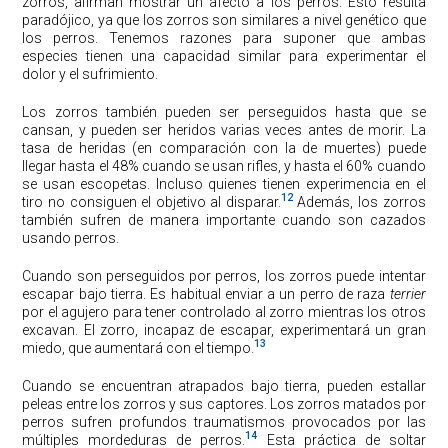
zorros, afirman mostrar un afecto a los perros. Esto resulta
paradójico, ya que los zorros son similares a nivel genético que
los perros. Tenemos razones para suponer que ambas
especies tienen una capacidad similar para experimentar el
dolor y el sufrimiento.
Los zorros también pueden ser perseguidos hasta que se
cansan, y pueden ser heridos varias veces antes de morir. La
tasa de heridas (en comparación con la de muertes) puede
llegar hasta el 48% cuando se usan rifles, y hasta el 60% cuando
se usan escopetas. Incluso quienes tienen experimencia en el
12
tiro no consiguen el objetivo al disparar.
Además, los zorros
también sufren de manera importante cuando son cazados
usando perros.
Cuando son perseguidos por perros, los zorros puede intentar
escapar bajo tierra. Es habitual enviar a un perro de raza
terrier
por el agujero para tener controlado al zorro mientras los otros
excavan. El zorro, incapaz de escapar, experimentará un gran
13
miedo, que aumentará con el tiempo.
Cuando se encuentran atrapados bajo tierra, pueden estallar
peleas entre los zorros y sus captores. Los zorros matados por
perros sufren profundos traumatismos provocados por las
14
múltiples mordeduras de perros.
Esta práctica de soltar