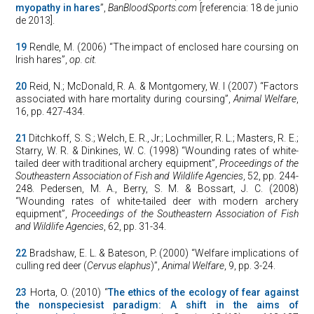
myopathy in hares
”,
BanBloodSports.com
[referencia: 18 de junio
de 2013].
19
Rendle, M. (2006) “The impact of enclosed hare coursing on
Irish hares”,
op. cit.
20
Reid, N.; McDonald, R. A. & Montgomery, W. I (2007) “Factors
associated with hare mortality during coursing”,
Animal Welfare
,
16, pp. 427-434.
21
Ditchkoff, S. S.; Welch, E. R., Jr.; Lochmiller, R. L.; Masters, R. E.;
Starry, W. R. & Dinkines, W. C. (1998) “Wounding rates of white-
tailed deer with traditional archery equipment”,
Proceedings of the
Southeastern Association of Fish and Wildlife Agencies
, 52, pp. 244-
248. Pedersen, M. A., Berry, S. M. & Bossart, J. C. (2008)
“Wounding rates of white-tailed deer with modern archery
equipment”,
Proceedings of the Southeastern Association of Fish
and Wildlife Agencies
, 62, pp. 31-34.
22
Bradshaw, E. L. & Bateson, P. (2000) “Welfare implications of
culling red deer (
Cervus elaphus
)”,
Animal Welfare
, 9, pp. 3-24.
23
Horta, O. (2010) “
The ethics of the ecology of fear against
the nonspeciesist paradigm: A shift in the aims of