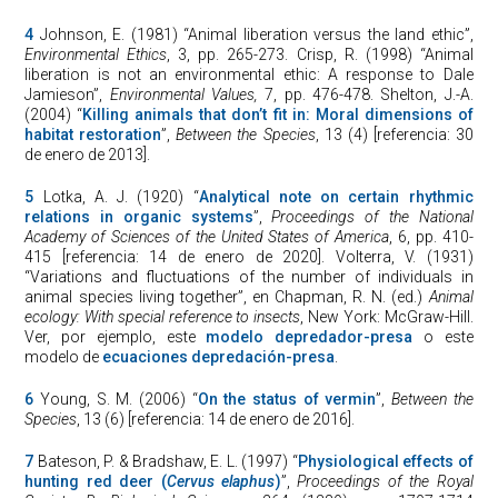
4
Johnson, E. (1981) “Animal liberation versus the land ethic”,
Environmental Ethics
, 3, pp. 265-273. Crisp, R. (1998) “Animal
liberation is not an environmental ethic: A response to Dale
Jamieson”,
Environmental Values
,
7, pp. 476-478. Shelton, J.-A.
(2004) “
Killing animals that don’t fit in: Moral dimensions of
habitat restoration
”,
Between the Species
, 13 (4) [referencia: 30
de enero de 2013].
5
Lotka, A. J. (1920) “
Analytical note on certain rhythmic
relations in organic systems
”,
Proceedings of the National
Academy of Sciences of the United States of America
, 6, pp. 410-
415 [referencia: 14 de enero de 2020]. Volterra, V. (1931)
“Variations and fluctuations of the number of individuals in
animal species living together”, en Chapman, R. N. (ed.)
Animal
ecology: With special reference to insects
, New York: McGraw-Hill.
Ver, por ejemplo, este
modelo depredador-presa
o este
modelo de
ecuaciones depredación-presa
.
6
Young, S. M. (2006) “
On the status of vermin
”,
Between the
Species
, 13 (6) [referencia: 14 de enero de 2016].
7
Bateson, P. & Bradshaw, E. L. (1997) “
Physiological effects of
hunting red deer (
Cervus elaphus
)
”,
Proceedings of the Royal