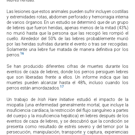
Las lesiones que estos animales pueden sufrir incluyen costillas
y extremidades rotas, abdomen perforado y hemorragia interna
de varios órganos. En un estudio se determinó que de un grupo
de liebres que fueron heridas, apenas menos de la mitad (43%)
no murió hasta que la persona que las recogió les rompió el
cuello. Alrededor del 50% de las liebres probablemente murió
por las heridas sufridas durante el evento o tras ser recogidas.
Solamente una liebre fue matada de manera definitiva por los
16
perros.
Se han producido diferentes cifras de muertes durante los
eventos de caza de liebres, donde los perros persiguen liebres
que son liberadas frente a ellos. Un informe indica que las
muertes pueden alcanzar hasta el 48%, incluso cuando los
17
perros están amordazados.
Un trabajo de
Irish Hare Initiative
estudió el impacto de la
miopatía (una enfermedad generalmente mortal, que incluye la
insuficiencia cardíaca, la restricción del flujo sanguíneo a partes
del cuerpo y la insuficiencia hepática) en liebres después de los
eventos de caza de liebres, y se descubrió que la condición se
presenta como resultado de estrés severo y del temor por la
persecución, manipulación, transporte y captura, experiencias