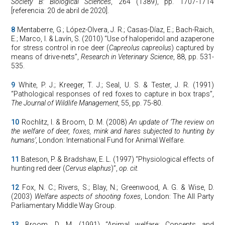
Society B: Biological Sciences
, 264 (1389), pp. 1707-1714
[referencia: 20 de abril de 2020].
8
Mentaberre, G.; López-Olvera, J. R.; Casas-Díaz, E.; Bach-Raich,
E.; Marco, I. & Lavín, S. (2010) “Use of haloperidol and azaperone
for stress control in roe deer (
Capreolus capreolus
) captured by
means of drive-nets”,
Research in Veterinary Science
, 88, pp. 531-
535.
9
White, P. J.; Kreeger, T. J.; Seal, U. S. & Tester, J. R. (1991)
“Pathological responses of red foxes to capture in box traps”,
The Journal of Wildlife Management
, 55, pp. 75-80.
10
Rochlitz, I. & Broom, D. M. (2008)
An update of ‘The review on
the welfare of deer, foxes, mink and hares subjected to hunting by
humans’
, London: International Fund for Animal Welfare.
11
Bateson, P. & Bradshaw, E. L. (1997) “Physiological effects of
hunting red deer (
Cervus elaphus
)”,
op. cit.
12
Fox, N. C.; Rivers, S.; Blay, N.; Greenwood, A. G. & Wise, D.
(2003)
Welfare aspects of shooting foxes
, London: The All Party
Parliamentary Middle Way Group.
13
Broom, D. M. (1991) “Animal welfare: Concepts and