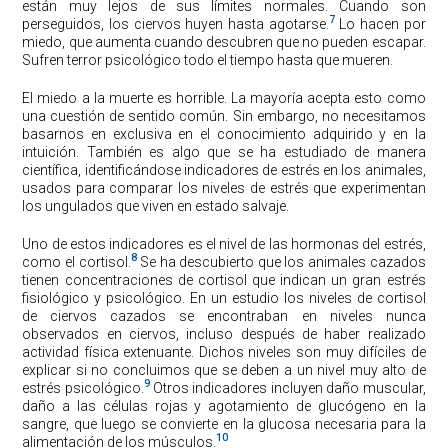
están muy lejos de sus límites normales. Cuando son
7
perseguidos, los ciervos huyen hasta agotarse.
Lo hacen por
miedo, que aumenta cuando descubren que no pueden escapar.
Sufren terror psicológico todo el tiempo hasta que mueren.
El miedo a la muerte es horrible. La mayoría acepta esto como
una cuestión de sentido común. Sin embargo, no necesitamos
basarnos en exclusiva en el conocimiento adquirido y en la
intuición. También es algo que se ha estudiado de manera
científica, identificándose indicadores de estrés en los animales,
usados para comparar los niveles de estrés que experimentan
los ungulados que viven en estado salvaje.
Uno de estos indicadores es el nivel de las hormonas del estrés,
8
como el cortisol.
Se ha descubierto que los animales cazados
tienen concentraciones de cortisol que indican un gran estrés
fisiológico y psicológico. En un estudio los niveles de cortisol
de ciervos cazados se encontraban en niveles nunca
observados en ciervos, incluso después de haber realizado
actividad física extenuante. Dichos niveles son muy difíciles de
explicar si no concluimos que se deben a un nivel muy alto de
9
estrés psicológico.
Otros indicadores incluyen daño muscular,
daño a las células rojas y agotamiento de glucógeno en la
sangre, que luego se convierte en la glucosa necesaria para la
10
alimentación de los músculos.