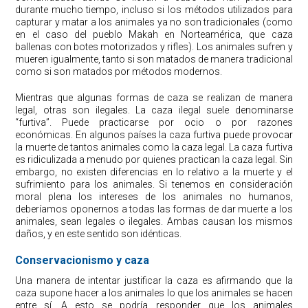
durante mucho tiempo, incluso si los métodos utilizados para
capturar y matar a los animales ya no son tradicionales (como
en el caso del pueblo Makah en Norteamérica, que caza
ballenas con botes motorizados y rifles). Los animales sufren y
mueren igualmente, tanto si son matados de manera tradicional
como si son matados por métodos modernos.
Mientras que algunas formas de caza se realizan de manera
legal, otras son ilegales. La caza ilegal suele denominarse
“furtiva”. Puede practicarse por ocio o por razones
económicas. En algunos países la caza furtiva puede provocar
la muerte de tantos animales como la caza legal. La caza furtiva
es ridiculizada a menudo por quienes practican la caza legal. Sin
embargo, no existen diferencias en lo relativo a la muerte y el
sufrimiento para los animales. Si tenemos en consideración
moral plena los intereses de los animales no humanos,
deberíamos oponernos a todas las formas de dar muerte a los
animales, sean legales o ilegales. Ambas causan los mismos
daños, y en este sentido son idénticas.
Conservacionismo y caza
Una manera de intentar justificar la caza es afirmando que la
caza supone hacer a los animales lo que los animales se hacen
entre sí. A esto se podría responder que los animales