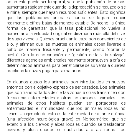
solamente puede ser temporal, ya que la población de presas
aumentará rápidamente cuando la depredación se reduzca o se
elimine, siempre que hayan recursos suficientes. Esto significa
que las poblaciones animales nunca se logran reducir
realmente a cifras bajas de manera estable. De hecho, la única
forma de garantizar que la tasa poblacional no vuelva a
aumentar a la velocidad original es diezmarla más allá del nivel
de supervivencia. Quienes practican la caza son conscientes de
ello, y afirman que las muertes de animales deben llevarse a
cabo de manera frecuente y permanente, como “cortar la
hierta”. Con la denominación de “gestión de la vida salvaje”,
diferentes agencias ambientales realmente promueven la cría de
determinados animales para beneficiarse de su venta a quienes
practican la caza y pagan para matarlos.
En algunos casos los animales son introducidos en nuevos
entornos con el objetivo expreso de ser cazados. Los animales
que son transportados de ciertas zonas a otras transmiten con
frecuencia enfermedades a otras poblaciones animales. Los
animales de otros hábitats pueden ser portadores de
enfermedades e inmunidades que los animales locales no
tienen. Un ejemplo de esto es la enfermedad debilitante crónica
(una afección neurológica grave) en Norteamérica, que se
extendió a los ciervos y alces locales cuando se trasladaron
ciervos y alces criados en cautividad a otras zonas. Las