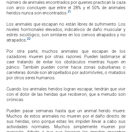
número de animales encontrados por quienes practican la caza
con arco concluyen que entre el 28% y el 50% de animales
21
heridos nunca son encontrados.
Los animales que escapan no están libres de sufrimiento. Los
niveles hormonales elevados, indicativos de daño muscular y
estrés sicológico, son similares en los ciervos atrapados y no
22
atrapados.
Por otra parte, muchos animales que escapan de los
cazadores mueren por otras razones. Pueden lastimarse al
caer tratando de evitar los obstáculos mientras huyen en
pánico. También pueden correr hacia zonas suburbanas o
carreteras donde son atropellados por automóviles, o matados
por otros seres humanos.
Cuando los animales heridos logran escapar, tendrán que vivir
con el dolor de las heridas que recibieron, que a menudo son
crónicas.
Pueden pasar semanas hasta que un animal herido muere.
Muchos de estos animales no mueren por el daño directo de
sus heridas, sino porque estas les impiden llevar a cabo sus
actividades normales. Muchos simplemente mueren por
inanición, debido a que sus lesiones les impiden encontrar