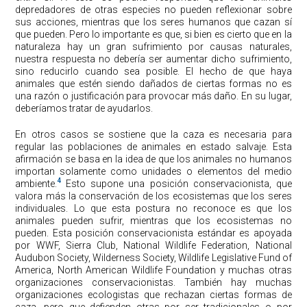
depredadores de otras especies no pueden reflexionar sobre
sus acciones, mientras que los seres humanos que cazan sí
que pueden. Pero lo importante es que, si bien es cierto que en la
naturaleza hay un gran sufrimiento por causas naturales,
nuestra respuesta no debería ser aumentar dicho sufrimiento,
sino reducirlo cuando sea posible. El hecho de que haya
animales que estén siendo dañados de ciertas formas no es
una razón o justificación para provocar más daño. En su lugar,
deberíamos tratar de ayudarlos.
En otros casos se sostiene que la caza es necesaria para
regular las poblaciones de animales en estado salvaje. Esta
afirmación se basa en la idea de que los animales no humanos
importan solamente como unidades o elementos del medio
4
ambiente.
Esto supone una posición conservacionista, que
valora más la conservación de los ecosistemas que los seres
individuales. Lo que esta postura no reconoce es que los
animales pueden sufrir, mientras que los ecosistemas no
pueden. Esta posición conservacionista estándar es apoyada
por WWF, Sierra Club, National Wildlife Federation, National
Audubon Society, Wilderness Society, Wildlife Legislative Fund of
America, North American Wildlife Foundation y muchas otras
organizaciones conservacionistas. También hay muchas
organizaciones ecologistas que rechazan ciertas formas de
caza, pero que defienden otras por ser tradicionales o por