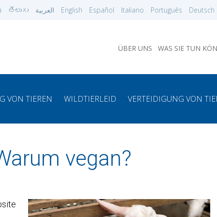
ă
తెలుగు
العربية
English
Español
Italiano
Português
Deutsch
ÜBER UNS
WAS SIE TUN KÖ
G VON TIEREN
WILDTIERLEID
VERTEIDIGUNG VON TI
: Warum vegan?
bsite