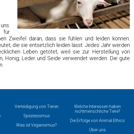
 uns.
 für
nen Zweifel daran, dass sie fühlen und leiden können.
et, die sie entsetzlich leiden lässt. Jedes Jahr werden
cklichen Leben getötet, weil sie zur Herstellung von
en, Honig, Leder und Seide verwendet werden. Die gute
n.
Verteidigung von Tieren
Welche Interessen haben
nichtmenschliche Tiere?
n
Speziesismus
Die Erfolge von Animal Ethics
Was ist Veganismus?
Über uns