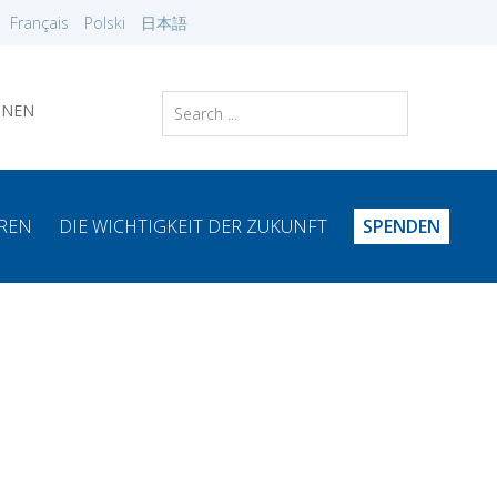
Français
Polski
日本語
NNEN
EREN
DIE WICHTIGKEIT DER ZUKUNFT
SPENDEN