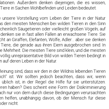
lationen. Außerdem denken diejenigen, die es wissen,
 Tiere in Sachen Wohlbefinden und Leiden bedeutet.
ie unsere Vorstellung vom Leben der Tiere in der Natur
das den meisten Menschen bei wilden Tieren in den Sinn
einlich Säugetieren oder vielleicht großen Vögeln; auf
 denken sie in fast allen Fällen an erwachsene Tiere. Sie
cht an Giraffen, Elefanten, Wölfe, Adler… aber sie denken
 Tiere, die gerade aus ihren Eiern ausgebrochen sind. In
e Mehrheit. Die meisten Tiere sind klein, und die meisten
völlig unrepräsentative Bild von wilden Tieren bedingt in
auf deren Leben in der Natur.
einung sind, dass wir den in der Wildnis lebenden Tieren
rlich“ ist. Wir sollten jedoch beachten, dass wir, wenn
blich ist, in der Regel die Hilfe für sie unterstützen.
ren haben? Dies scheint eine Form der Diskriminierung
nfach nur von dem durch diese Bedingungen verursachten
nen helfen, unabhängig davon, ob der Mensch für diese
der nicht.