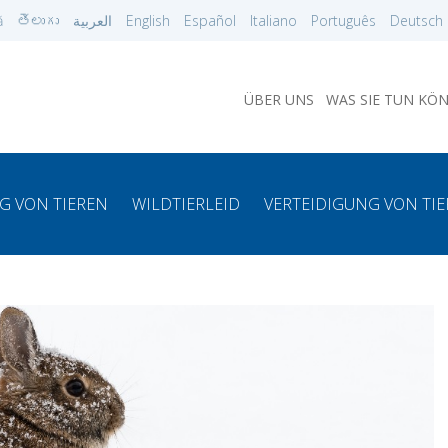
ă
తెలుగు
العربية
English
Español
Italiano
Português
Deutsch
ÜBER UNS
WAS SIE TUN KÖ
G VON TIEREN
WILDTIERLEID
VERTEIDIGUNG VON TI