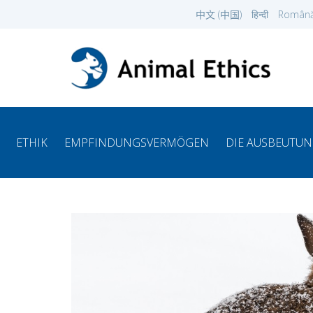
中文 (中国)
हिन्दी
Român
ETHIK
EMPFINDUNGSVERMÖGEN
DIE AUSBEUTUN