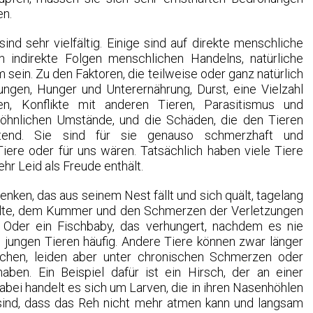
en.
sind sehr vielfältig. Einige sind auf direkte menschliche
 indirekte Folgen menschlichen Handelns, natürliche
ein. Zu den Faktoren, die teilweise oder ganz natürlich
ngen, Hunger und Unterernährung, Durst, eine Vielzahl
en, Konflikte mit anderen Tieren, Parasitismus und
wöhnlichen Umstände, und die Schäden, die den Tieren
utend. Sie sind für sie genauso schmerzhaft und
iere oder für uns wären. Tatsächlich haben viele Tiere
hr Leid als Freude enthält.
nken, das aus seinem Nest fällt und sich quält, tagelang
älte, dem Kummer und den Schmerzen der Verletzungen
t. Oder ein Fischbaby, das verhungert, nachdem es nie
i jungen Tieren häufig. Andere Tiere können zwar länger
ichen, leiden aber unter chronischen Schmerzen oder
aben. Ein Beispiel dafür ist ein Hirsch, der an einer
abei handelt es sich um Larven, die in ihren Nasenhöhlen
 sind, dass das Reh nicht mehr atmen kann und langsam