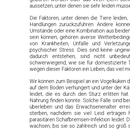
aussetzen, unter denen sie sehr leiden müss
Die Faktoren, unter denen die Tiere leiden, 
Handlungen zurückzuführen. Andere können
Umstände oder eine Kombination aus beidem s
sein können, gehören averse Wetterbedingu
von Krankheiten, Unfälle und Verletzung
psychischer Stress. Dies sind keine unge
dadurch entstehen, sind nicht unbede
schwerwiegend, wie sie für domestizierte T
wegen dieser Faktoren ein Leben, das viel me
Wir können zum Beispiel an ein Vogelküken de
auf dem Boden verhungert und unter der K
leidet, die es durch den Sturz erlitten ha
Nahrung finden konnte. Solche Fälle sind be
überleben und das Erwachsenenalter erre
sterben, nachdem sie viel Leid ertragen h
parasitären Schafbremsen-Infektion leidet. D
wachsen, bis sie so zahlreich und so groß