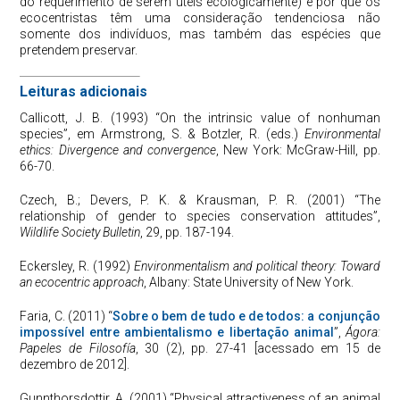
do requerimento de serem úteis ecologicamente) e por que os
ecocentristas têm uma consideração tendenciosa não
somente dos indivíduos, mas também das espécies que
pretendem preservar.
Leituras adicionais
Callicott, J. B. (1993) “On the intrinsic value of nonhuman
species”, em Armstrong, S. & Botzler, R. (eds.)
Environmental
ethics: Divergence and convergence
, New York: McGraw-Hill, pp.
66-70.
Czech, B.; Devers, P. K. & Krausman, P. R. (2001) “The
relationship of gender to species conservation attitudes”,
Wildlife Society Bulletin
, 29, pp. 187-194.
Eckersley, R. (1992)
Environmentalism and political theory: Toward
an ecocentric approach
, Albany: State University of New York.
Faria, C. (2011) “
Sobre o bem de tudo e de todos: a conjunção
impossível entre ambientalismo e libertação animal
”,
Ágora:
Papeles de Filosofía
, 30 (2), pp. 27-41 [acessado em 15 de
dezembro de 2012].
Gunnthorsdottir, A. (2001) “Physical attractiveness of an animal