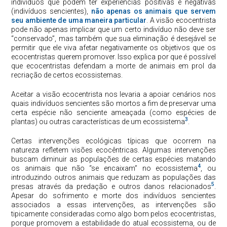
indivíduos que podem ter experiências positivas e negativas
(indivíduos sencientes),
não apenas os animais que servem
seu ambiente de uma maneira particular
. A visão ecocentrista
pode não apenas implicar que um certo indivíduo não deve ser
“conservado”, mas também que sua eliminação é desejável se
permitir que ele viva afetar negativamente os objetivos que os
ecocentristas querem promover. Isso explica por que é possível
que ecocentristas defendam a morte de animais em prol da
recriação de certos ecossistemas.
Aceitar a visão ecocentrista nos levaria a apoiar cenários nos
quais indivíduos sencientes são mortos a fim de preservar uma
certa espécie não senciente ameaçada (como espécies de
3
plantas) ou outras características de um ecossistema
.
Certas intervenções ecológicas típicas que ocorrem na
natureza refletem visões ecocêntricas. Algumas intervenções
buscam diminuir as populações de certas espécies matando
4
os animais que não “se encaixam” no ecossistema
, ou
introduzindo outros animais que reduzam as populações das
5
presas através da predação e outros danos relacionados
.
Apesar do sofrimento e morte dos indivíduos sencientes
associados a essas intervenções, as intervenções são
tipicamente consideradas como algo bom pelos ecocentristas,
porque promovem a estabilidade do atual ecossistema, ou de