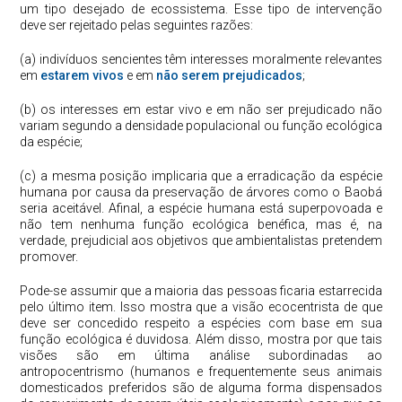
um tipo desejado de ecossistema. Esse tipo de intervenção
deve ser rejeitado pelas seguintes razões:
(a) indivíduos sencientes têm interesses moralmente relevantes
em
estarem vivos
e em
não serem prejudicados
;
(b) os interesses em estar vivo e em não ser prejudicado não
variam segundo a densidade populacional ou função ecológica
da espécie;
(c) a mesma posição implicaria que a erradicação da espécie
humana por causa da preservação de árvores como o Baobá
seria aceitável. Afinal, a espécie humana está superpovoada e
não tem nenhuma função ecológica benéfica, mas é, na
verdade, prejudicial aos objetivos que ambientalistas pretendem
promover.
Pode-se assumir que a maioria das pessoas ficaria estarrecida
pelo último item. Isso mostra que a visão ecocentrista de que
deve ser concedido respeito a espécies com base em sua
função ecológica é duvidosa. Além disso, mostra por que tais
visões são em última análise subordinadas ao
antropocentrismo (humanos e frequentemente seus animais
domesticados preferidos são de alguma forma dispensados