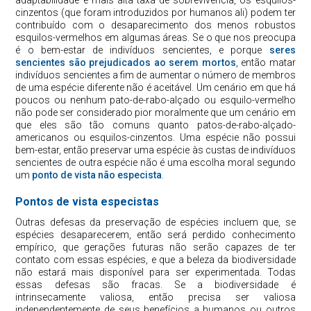
cinzentos (que foram introduzidos por humanos ali) podem ter
contribuído com o desaparecimento dos menos robustos
esquilos-vermelhos em algumas áreas. Se o que nos preocupa
é o bem-estar de indivíduos sencientes, e porque
seres
sencientes são prejudicados ao serem mortos
, então matar
indivíduos sencientes a fim de aumentar o número de membros
de uma espécie diferente não é aceitável. Um cenário em que há
poucos ou nenhum pato-de-rabo-alçado ou esquilo-vermelho
não pode ser considerado pior moralmente que um cenário em
que eles são tão comuns quanto patos-de-rabo-alçado-
americanos ou esquilos-cinzentos. Uma espécie não possui
bem-estar, então preservar uma espécie às custas de indivíduos
sencientes de outra espécie não é uma escolha moral segundo
um
ponto de vista não especista
.
Pontos de vista especistas
Outras defesas da preservação de espécies incluem que, se
espécies desaparecerem, então será perdido conhecimento
empírico, que gerações futuras não serão capazes de ter
contato com essas espécies, e que a beleza da biodiversidade
não estará mais disponível para ser experimentada. Todas
essas defesas são fracas. Se a biodiversidade é
intrinsecamente valiosa, então precisa ser valiosa
independentemente de seus benefícios a humanos ou outros