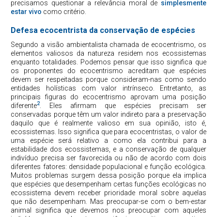
precisamos questionar a relevância moral de
simplesmente
estar vivo
como critério.
Defesa ecocentrista da conservação de espécies
Segundo a visão ambientalista chamada de ecocentrismo, os
elementos valiosos da natureza residem nos ecossistemas
enquanto totalidades. Podemos pensar que isso significa que
os proponentes do ecocentrismo acreditam que espécies
devem ser respeitadas porque consideram-nas como sendo
entidades holísticas com valor intrínseco. Entretanto, as
principais figuras do ecocentrismo aprovam uma posição
2
diferente
. Eles afirmam que espécies precisam ser
conservadas porque têm um valor indireto para a preservação
daquilo que é realmente valioso em sua opinião, isto é,
ecossistemas. Isso significa que para ecocentristas, o valor de
uma espécie será relativo a como ela contribui para a
estabilidade dos ecossistemas, e a conservação de qualquer
indivíduo precisa ser favorecida ou não de acordo com dois
diferentes fatores: densidade populacional e função ecológica.
Muitos problemas surgem dessa posição porque ela implica
que espécies que desempenham certas funções ecológicas no
ecossistema devem receber prioridade moral sobre aquelas
que não desempenham. Mas preocupar-se com o bem-estar
animal significa que devemos nos preocupar com aqueles