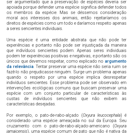
ser argumentado que a preservação de espécies deveria ser
apoiada porque defender uma espécie significa defender todos
os membros da espécie. Mas se déssemos consideração
moral aos interesses dos animais, então rejeitaríamos os
direitos de espécies como um todo e daríamos respeito apenas
a seres sencientes individuais.
Uma espécie é uma entidade abstrata que não pode ter
experiências e portanto não pode ser injustiçada da maneira
que indivíduos sencientes podem. Apenas seres individuais
podem ter experiências positivas e negativas, e portanto são os
únicos que devemos respeitar, como explicado no
argumento
da relevância
. Tentar preservar uma espécie não seria ruim se
fazê-lo não prejudicasse ninguém. Surge um problema apenas
quando o respeito por uma espécie implica desrespeitar
indivíduos sencientes. Esse problema pode ser observado em
intervenções ecológicas comuns que buscam preservar uma
espécie com um conjunto particular de características às
custas de indivíduos sencientes que não exibem as
características desejadas.
Por exemplo, o pato-de-rabo-alçado (
Oxyura leucocephala
) é
considerado uma espécie ameaçada no sul da Europa. Seu
cruzamento com o pato-de-rabo-alçado-americano (
Oxyura
jamaicensis
), uma espécie comum de pato que não é nativa da