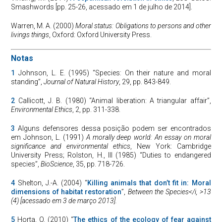
Smashwords [pp. 25-26, acessado em 1 de julho de 2014].
Warren, M. A. (2000)
Moral status: Obligations to persons and other
livings things
, Oxford: Oxford University Press.
Notas
1
Johnson, L. E. (1995) “Species: On their nature and moral
standing”,
Journal of Natural History
, 29, pp. 843-849.
2
Callicott, J. B. (1980) “Animal liberation: A triangular affair”,
Environmental Ethics
, 2, pp. 311-338.
3
Alguns defensores dessa posição podem ser encontrados
em Johnson, L. (1991)
A morally deep world: An essay on moral
significance and environmental ethics
, New York: Cambridge
University Press; Rolston, H., III (1985) “Duties to endangered
species”,
BioScience
, 35, pp. 718-726.
4
Shelton, J.-A. (2004) “
Killing animals that don’t fit in: Moral
dimensions of habitat restoration
”,
Between the Species</i, >13
(4) [acessado em 3 de março 2013].
5
Horta, O. (2010) “
The ethics of the ecology of fear against