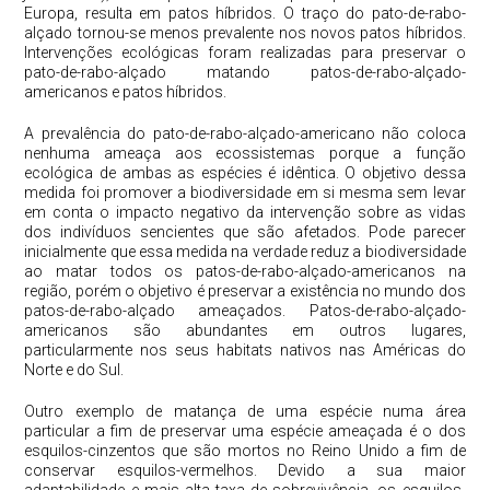
Europa, resulta em patos híbridos. O traço do pato-de-rabo-
alçado tornou-se menos prevalente nos novos patos híbridos.
Intervenções ecológicas foram realizadas para preservar o
pato-de-rabo-alçado matando patos-de-rabo-alçado-
americanos e patos híbridos.
A prevalência do pato-de-rabo-alçado-americano não coloca
nenhuma ameaça aos ecossistemas porque a função
ecológica de ambas as espécies é idêntica. O objetivo dessa
medida foi promover a biodiversidade em si mesma sem levar
em conta o impacto negativo da intervenção sobre as vidas
dos indivíduos sencientes que são afetados. Pode parecer
inicialmente que essa medida na verdade reduz a biodiversidade
ao matar todos os patos-de-rabo-alçado-americanos na
região, porém o objetivo é preservar a existência no mundo dos
patos-de-rabo-alçado ameaçados. Patos-de-rabo-alçado-
americanos são abundantes em outros lugares,
particularmente nos seus habitats nativos nas Américas do
Norte e do Sul.
Outro exemplo de matança de uma espécie numa área
particular a fim de preservar uma espécie ameaçada é o dos
esquilos-cinzentos que são mortos no Reino Unido a fim de
conservar esquilos-vermelhos. Devido a sua maior
adaptabilidade e mais alta taxa de sobrevivência, os esquilos-