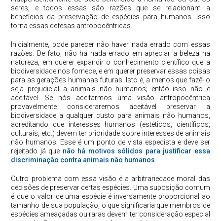
seres, e todos essas são razões que se relacionam a
benefícios da preservação de espécies para humanos. Isso
torna essas defesas antropocêntricas.
Inicialmente, pode parecer não haver nada errado com essas
razões. De fato, não há nada errado em apreciar a beleza na
natureza, em querer expandir o conhecimento científico que a
biodiversidade nos fornece, e em querer preservar essas coisas
para as gerações humanas futuras. Isto é, a menos que fazê-lo
seja prejudicial a animais não humanos; então isso não é
aceitável. Se nós aceitarmos uma visão antropocêntrica
provavelmente consideraremos aceitável preservar a
biodiversidade a qualquer custo para animais não humanos,
acreditando que interesses humanos (estéticos, científicos,
culturais, etc.) devem ter prioridade sobre interesses de animais
não humanos. Esse é um ponto de vista especista e deve ser
rejeitado já que
não há motivos sólidos para justificar essa
discriminação contra animais não humanos
.
Outro problema com essa visão é a arbitrariedade moral das
decisões de preservar certas espécies. Uma suposição comum
é que o valor de uma espécie é inversamente proporcional ao
tamanho de sua população, o que significaria que membros de
espécies ameaçadas ou raras devem ter consideração especial