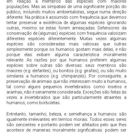
em relação a membros das espécies com maiores
populações. Mas as simpatias de uma significante porção do
público, incluindo muitos ambientalistas, segue numa direção
diferente. Na prática é assumido com frequência que devemos
tentar preservar a existência de algumas espécies ignorando
outras, mesmo se estas forem ameaçadas. Defensores da
conservação de (algumas) espécies com frequência valorizam
diferentes espécies diferentemente. Muitas vezes algumas
espécies são consideradas mais valiosas que outras
simplesmente porque os humanos gostam mais delas, e não
porque elas exibam alguma característica moralmente
relevante. As razões por que humanos preferem algumas
espécies sobre outras são diversas: seus membros são
maiores (e.g. elefantes), ou bonitos (e.g. girafas), ou são muito
similares a humanos (e.g. chimpanzés). Por conseguinte, a
preservação de animais que não interessam muito a humanos,
tal como alguns pequenos invertebrados como insetos e
aranhas, não é seriamente considerada. Exceções são feitas às
vezes a invertebrados que são particularmente atraentes a
humanos, como borboletas.
Entretanto, tamanho, beleza, e semelhança a humanos são
igualmente irrelevantes em termos morais. Todos esses seres
são sencientes e portanto podem ser afetados pelo que lhes
acontece de maneiras moralmente significativas: podem ser