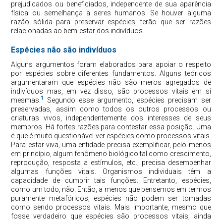
prejudicados ou beneficiados, independente de sua aparência
física ou semelhança a seres humanos. Se houver alguma
razão sólida para preservar espécies, terão que ser razões
relacionadas ao bem-estar dos indivíduos.
Espécies não são indivíduos
Alguns argumentos foram elaborados para apoiar o respeito
por espécies sobre diferentes fundamentos. Alguns teóricos
argumentaram que espécies não são meros agregados de
indivíduos mas, em vez disso, são processos vitais em si
1
mesmas.
Segundo esse argumento, espécies precisam ser
preservadas, assim como todos os outros processos ou
criaturas vivos, independentemente dos interesses de seus
membros. Há fortes razões para contestar essa posição. Uma
é que é muito questionável ver espécies como processos vitais.
Para estar viva, uma entidade precisa exemplificar, pelo menos
em princípio, algum fenômeno biológico tal como crescimento,
reprodução, resposta a estímulos, etc.; precisa desempenhar
algumas funções vitais. Organismos individuais têm a
capacidade de cumprir tais funções. Entretanto, espécies,
como um todo, não. Então, a menos que pensemos em termos
puramente metafóricos, espécies não podem ser tomadas
como sendo processos vitais. Mais importante, mesmo que
fosse verdadeiro que espécies são processos vitais, ainda