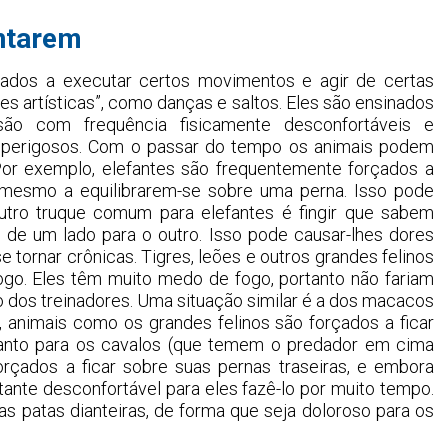
ntarem
çados a executar certos movimentos e agir de certas
 artísticas”, como danças e saltos. Eles são ensinados
 são com frequência fisicamente desconfortáveis e
 perigosos. Com o passar do tempo os animais podem
 Por exemplo, elefantes são frequentemente forçados a
u mesmo a equilibrarem-se sobre uma perna. Isso pode
utro truque comum para elefantes é fingir que sabem
de um lado para o outro. Isso pode causar-lhes dores
 tornar crônicas. Tigres, leões e outros grandes felinos
ogo. Eles têm muito medo de fogo, portanto não fariam
 dos treinadores. Uma situação similar é a dos macacos
 animais como os grandes felinos são forçados a ficar
 tanto para os cavalos (que temem o predador em cima
orçados a ficar sobre suas pernas traseiras, e embora
ante desconfortável para eles fazê-lo por muito tempo.
s patas dianteiras, de forma que seja doloroso para os