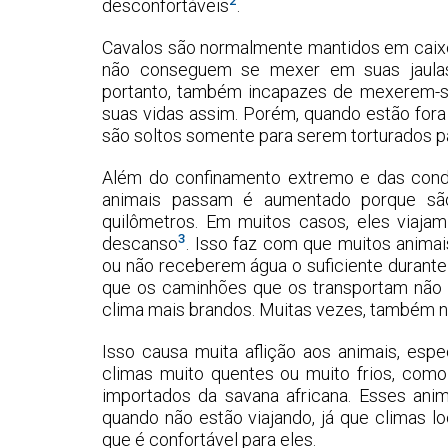
2
desconfortáveis
.
Cavalos são normalmente mantidos em caixo
não conseguem se mexer em suas jaulas.
portanto, também incapazes de mexerem-se
suas vidas assim. Porém, quando estão fora d
são soltos somente para serem torturados p
Além do confinamento extremo e das condi
animais passam é aumentado porque são
quilômetros. Em muitos casos, eles via
3
descanso
. Isso faz com que muitos anim
ou não receberem água o suficiente durante 
que os caminhões que os transportam não t
clima mais brandos. Muitas vezes, também n
Isso causa muita aflição aos animais, es
climas muito quentes ou muito frios, como
importados da savana africana. Esses a
quando não estão viajando, já que climas 
que é confortável para eles.