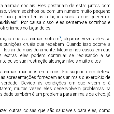
ara animais sociais. Eles gostariam de estar juntos com
isso, vivem sozinhos ou com um número muito pequeno
 eles não podem ter as relações sociais que querem e
6
audáveis
. Por causa disso, eles sentem-se sozinhos e
freríamos no lugar deles.
7
stração que os animais sofrem
, algumas vezes eles se
punições cruéis que recebem. Quando isso ocorre, a
puni-los ainda mais duramente. Mesmo nos casos em que
s extras, eles podem continuar se recusando a se
 ou se sua frustração alcançar níveis muito altos.
s animais mantidos em circos. Foi sugerido em defesa
 as apresentações fornecem aos animais o exercício de
a verdade. Devido às condições em que vivem e à
tarem, muitas vezes eles desenvolvem problemas na
esidade também é um problema para animais de circo, já
azer outras coisas que são saudáveis para eles, como