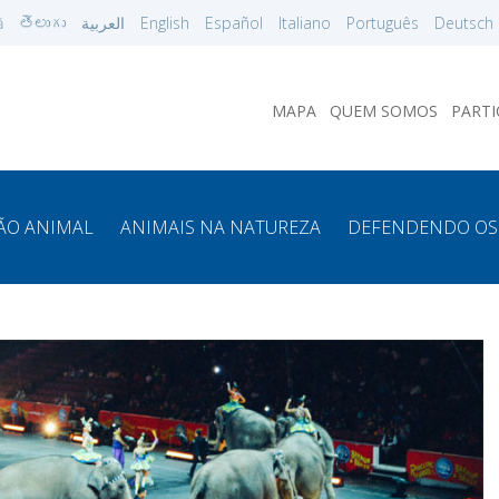
ă
తెలుగు
العربية
English
Español
Italiano
Português
Deutsch
MAPA
QUEM SOMOS
PARTI
ÃO ANIMAL
ANIMAIS NA NATUREZA
DEFENDENDO OS