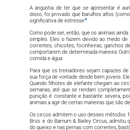
A angústia de ter que se apresentar é a
disso, foi provado que barulhos altos (co
4
significativa de estresse
.
Como pode ser, então, que os animais ainda
simples. Eles o fazem devido ao medo de 
correntes, chicotes, focinheiras, ganchos d
comportarem de determinada maneira. Outros
comida e água.
Para que os treinadores sejam capazes de
sua força de vontade desde bem jovens. El
Quando filhotes de elefante chegam ao cir
semanas, até que se rendam completament
punição é constante e bastante severa, poi
animais a agir de certas maneiras que são de
Os circos admitem o uso desses métodos. Po
Bros. e do Barnum & Bailey Circus, admitiu 
do queixo e nas pernas com correntes, bas