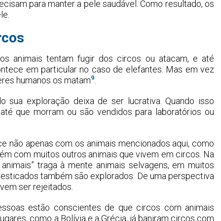
ecisam para manter a pele saudável. Como resultado, os
le.
rcos
os animais tentam fugir dos circos ou atacam, e até
ntece em particular no caso de elefantes. Mas em vez
9
 seres humanos os matam
.
 sua exploração deixa de ser lucrativa. Quando isso
 até que morram ou são vendidos para laboratórios ou
ece não apenas com os animais mencionados aqui, como
mbém com muitos outros animais que vivem em circos. Na
 animais” traga à mente animais selvagens, em muitos
omesticados também são explorados. De uma perspectiva
vem ser rejeitados.
pessoas estão conscientes de que circos com animais
lugares, como a Bolívia e a Grécia, já baniram circos com