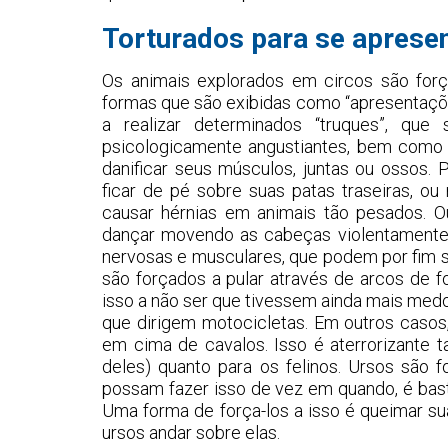
Torturados para se aprese
Os animais explorados em circos são for
formas que são exibidas como “apresentações
a realizar determinados “truques”, que
psicologicamente angustiantes, bem como
danificar seus músculos, juntas ou ossos.
ficar de pé sobre suas patas traseiras, o
causar hérnias em animais tão pesados. O
dançar movendo as cabeças violentamente 
nervosas e musculares, que podem por fim se
são forçados a pular através de arcos de f
isso a não ser que tivessem ainda mais medo
que dirigem motocicletas. Em outros casos,
em cima de cavalos. Isso é aterrorizante
deles) quanto para os felinos. Ursos são f
possam fazer isso de vez em quando, é bast
Uma forma de força-los a isso é queimar sua
ursos andar sobre elas.