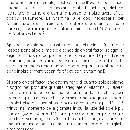
sindrome pre-mestruale, patologia dell’ovaio policistico,
psoriasi, debolezza muscolare, mal di schiena, diabete,
ipertensione, tumore e asma, e possono inoltre avere effetti
positivi sull’umore. La vitamina D è così necessaria per
l’assimilazione del calcio e del fosforo che quando essa è
carente, l’assimilazione del calcio diminuisce del 15% e quella
5
del fosforo del 60%.
Spesso possiamo sintetizzare la vitamina D tramite
l’esposizione al sole, ma ciò dipende da diversi fattori spiegati di
seguito. Il nostro corpo trattiene la vitamina D per diverse
settimane, così possiamo avere un sufficiente livello di questa
vitamina anche nei giorni in cui non ci esponiamo al sole. Ci
sono inoltre alimenti vegani fortificati con la vitamina D.
Ci sono diversi fattori che determinano di quanto sole abbiamo
bisogno per produrre quantità adeguate di vitamina D. Diversi
studi hanno scoperto che una persona con la pelle chiara, per
produrre quantità adeguate di vitamina D, ha bisogno di esporre
al sole il viso e gli avambracci senza crema solare per 10 – 15
minuti, nel momento della giornata in cui la luce del sole è più
intensa (dalle 10 alle 14). Una persona con la pelle scura
potrebbe aver bisogno di 20 minuti o anche di più, e agli anziani,
che hanno una capacità di assimilazione minore, è consigliata
circa mezz’ora.