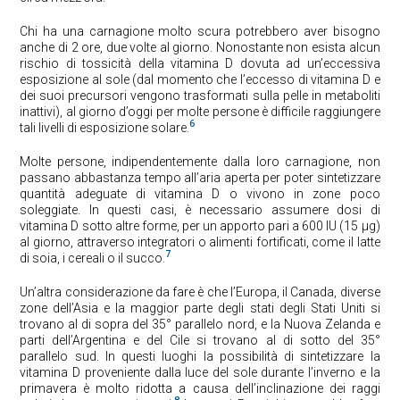
Chi ha una carnagione molto scura potrebbero aver bisogno
anche di 2 ore, due volte al giorno. Nonostante non esista alcun
rischio di tossicità della vitamina D dovuta ad un’eccessiva
esposizione al sole (dal momento che l’eccesso di vitamina D e
dei suoi precursori vengono trasformati sulla pelle in metaboliti
inattivi), al giorno d’oggi per molte persone è difficile raggiungere
6
tali livelli di esposizione solare.
Molte persone, indipendentemente dalla loro carnagione, non
passano abbastanza tempo all’aria aperta per poter sintetizzare
quantità adeguate di vitamina D o vivono in zone poco
soleggiate. In questi casi, è necessario assumere dosi di
vitamina D sotto altre forme, per un apporto pari a 600 IU (15 μg)
al giorno, attraverso integratori o alimenti fortificati, come il latte
7
di soia, i cereali o il succo.
Un’altra considerazione da fare è che l’Europa, il Canada, diverse
zone dell’Asia e la maggior parte degli stati degli Stati Uniti si
trovano al di sopra del 35° parallelo nord, e la Nuova Zelanda e
parti dell’Argentina e del Cile si trovano al di sotto del 35°
parallelo sud. In questi luoghi la possibilità di sintetizzare la
vitamina D proveniente dalla luce del sole durante l’inverno e la
primavera è molto ridotta a causa dell’inclinazione dei raggi