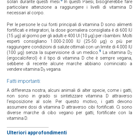
8
solari durante questi mesi.
In questi Paesi, bisognerebbe fare
particolare attenzione a raggiungere i livelli di vitamina D
necessari al corpo.
Per le persone le cui fonti principali di vitamina D sono alimenti
fortificati e integratori, la dose giornaliera consigliata è di 600 IU
(15 μg) al giorno per gli adulti e 400 UI (10 μg) per i bambini. Molti
esperti consigliano 1.000-2.000 IU (25-50 μg) o più per
raggiungere condizioni di salute ottimali con un limite di 4.000 IU
9
(100 μg) senza la supervisione di un medico.
La vitamina D
2
(ergocalciferol) è il tipo di vitamina D che è sempre vegana,
sebbene di recente alcune marche abbiano cominciato a
vendere vitamina D
vegana.
3
Fatti importanti:
A differenza nostra, alcuni animali di alter specie, come i gatti,
non sono in grado si sintetizzare vitamina D attraverso
l’esposizione al sole. Per questo motivo, i gatti devono
assumere dosi di vitamina D attraverso cibi fortificati. Ci sono
diverse marche di cibo vegano per gatti, fortificate con la
vitamina D.
Ulteriori approfondimenti