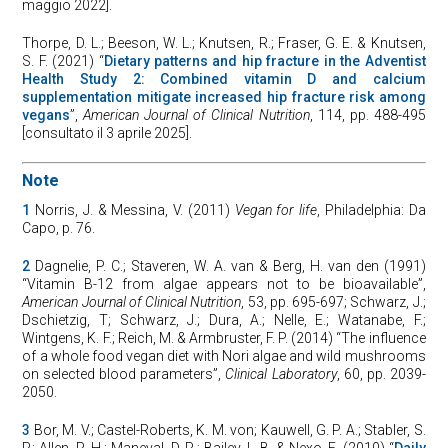
maggio 2022].
Thorpe, D. L.; Beeson, W. L.; Knutsen, R.; Fraser, G. E. & Knutsen,
S. F. (2021) “
Dietary patterns and hip fracture in the Adventist
Health Study 2: Combined vitamin D and calcium
supplementation mitigate increased hip fracture risk among
vegans
”,
American Journal of Clinical Nutrition
, 114, pp. 488-495
[consultato il 3 aprile 2025].
Note
1
Norris, J. & Messina, V. (2011)
Vegan for life
, Philadelphia: Da
Capo, p. 76.
2
Dagnelie, P. C.; Staveren, W. A. van & Berg, H. van den (1991)
“Vitamin B-12 from algae appears not to be bioavailable”,
American Journal of Clinical Nutrition
, 53, pp. 695-697; Schwarz, J.;
Dschietzig, T; Schwarz, J.; Dura, A.; Nelle, E.; Watanabe, F.;
Wintgens, K. F.; Reich, M. & Armbruster, F. P. (2014) “The influence
of a whole food vegan diet with Nori algae and wild mushrooms
on selected blood parameters”,
Clinical Laboratory
, 60, pp. 2039-
2050.
3
Bor, M. V.; Castel-Roberts, K. M. von; Kauwell, G. P. A.; Stabler, S.
P.; Allen, R. H.; Maneval, D. R.; Bailey, L. B. & Nexo, E. (2010) “
Daily