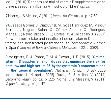
Ida. H. (2010) “Randomized trial of vitamin D supplementation to
prevent seasonal influenza A in schoolchildren”,
op. cit.
7
Norris, J. & Mesina, V. (2011)
Vegan for life
,
op. cit.
, p. 47-50.
8
Quesada Gómez, J.; Díaz Curiel, M.; Sosa Henríquez, M.; Malouf
Sierra, J.; Nogues Solan, X.; Gómez Alonso, C.; Rodríguez
Mañas, L.; Neyro Bilbao, J. L.; Cortes, X. & Delgadillo J. (2007)
“Low calcium intake and insufficient serum vitamin D status in
treated and non-treated posmenopausal osteoporotic women
in Spain”,
Journal of Bone and Mineral Metabolism
, 22, p. S309.
9
Veugelers, P. J.; Pham, T.-M. & Ekwaru, J. P. (2015) “
Optimal
vitamin D supplementation doses that minimize the risk for
both low and high serum 25-hydroxyvitamin D concentrations
in the general population
”,
Nutrients
, 7, pp. 10189-10208
[consultato il 14 aprile 2025]. Davis, B. & Melina, V. (2014)
Becoming vegan
,
op. cit
., p. 226. Norris, J. & Messina, V. (2011)
Vegan for life
,
op. cit.
, p. 47.