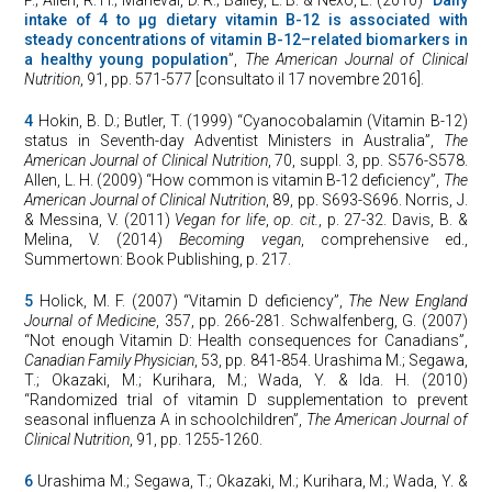
intake of 4 to μg dietary vitamin B-12 is associated with
steady concentrations of vitamin B-12–related biomarkers in
a healthy young population
”,
The American Journal of Clinical
Nutrition
, 91, pp. 571-577 [consultato il 17 novembre 2016].
4
Hokin, B. D.; Butler, T. (1999) “Cyanocobalamin (Vitamin B-12)
status in Seventh-day Adventist Ministers in Australia”,
The
American Journal of Clinical Nutrition
, 70, suppl. 3, pp. S576-S578.
Allen, L. H. (2009) “How common is vitamin B-12 deficiency”,
The
American Journal of Clinical Nutrition
, 89, pp. S693-S696. Norris, J.
& Messina, V. (2011)
Vegan for life
,
op. cit.
, p. 27-32. Davis, B. &
Melina, V. (2014)
Becoming vegan
, comprehensive ed.,
Summertown: Book Publishing, p. 217.
5
Holick, M. F. (2007) “Vitamin D deficiency”,
The New England
Journal of Medicine
, 357, pp. 266-281. Schwalfenberg, G. (2007)
“Not enough Vitamin D: Health consequences for Canadians”,
Canadian Family Physician
, 53, pp. 841-854. Urashima M.; Segawa,
T.; Okazaki, M.; Kurihara, M.; Wada, Y. & Ida. H. (2010)
“Randomized trial of vitamin D supplementation to prevent
seasonal influenza A in schoolchildren”,
The American Journal of
Clinical Nutrition
, 91, pp. 1255-1260.
6
Urashima M.; Segawa, T.; Okazaki, M.; Kurihara, M.; Wada, Y. &