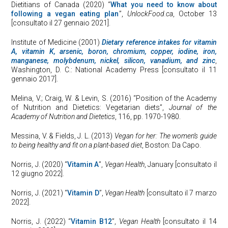
Dietitians of Canada (2020) “
What you need to know about
following a vegan eating plan
”,
UnlockFood.ca
, October 13
[consultato il 27 gennaio 2021].
Institute of Medicine (2001)
Dietary reference intakes for vitamin
A, vitamin K, arsenic, boron, chromium, copper, iodine, iron,
manganese, molybdenum, nickel, silicon, vanadium, and zinc
,
Washington, D. C.: National Academy Press [consultato il 11
gennaio 2017].
Melina, V.; Craig, W. & Levin, S. (2016) “Position of the Academy
of Nutrition and Dietetics: Vegetarian diets”,
Journal of the
Academy of Nutrition and Dietetics
, 116, pp. 1970-1980.
Messina, V. & Fields, J. L. (2013)
Vegan for her: The women’s guide
to being healthy and fit on a plant-based diet
, Boston: Da Capo.
Norris, J. (2020) “
Vitamin A
”,
Vegan Health
, January [consultato il
12 giugno 2022].
Norris, J. (2021) “
Vitamin D
”,
Vegan Health
[consultato il 7 marzo
2022].
Norris, J. (2022) “
Vitamin B12
”,
Vegan Health
[consultato il 14