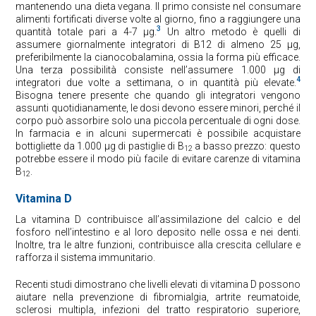
mantenendo una dieta vegana. Il primo consiste nel consumare
alimenti fortificati diverse volte al giorno, fino a raggiungere una
3
quantità totale pari a 4-7 μg.
Un altro metodo è quelli di
assumere giornalmente integratori di B12 di almeno 25 μg,
preferibilmente la cianocobalamina, ossia la forma più efficace.
Una terza possibilità consiste nell’assumere 1.000 μg di
4
integratori due volte a settimana, o in quantità più elevate.
Bisogna tenere presente che quando gli integratori vengono
assunti quotidianamente, le dosi devono essere minori, perché il
corpo può assorbire solo una piccola percentuale di ogni dose.
In farmacia e in alcuni supermercati è possibile acquistare
bottigliette da 1.000 μg di pastiglie di B
a basso prezzo: questo
12
potrebbe essere il modo più facile di evitare carenze di vitamina
B
.
12
Vitamina D
La vitamina D contribuisce all’assimilazione del calcio e del
fosforo nell’intestino e al loro deposito nelle ossa e nei denti.
Inoltre, tra le altre funzioni, contribuisce alla crescita cellulare e
rafforza il sistema immunitario.
Recenti studi dimostrano che livelli elevati di vitamina D possono
aiutare nella prevenzione di fibromialgia, artrite reumatoide,
sclerosi multipla, infezioni del tratto respiratorio superiore,