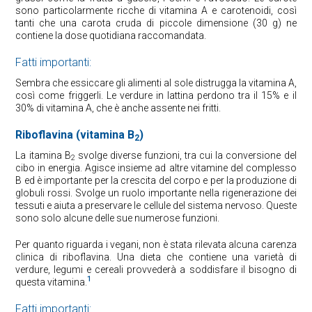
sono particolarmente ricche di vitamina A e carotenoidi, così
tanti che una carota cruda di piccole dimensione (30 g) ne
contiene la dose quotidiana raccomandata.
Fatti importanti:
Sembra che essiccare gli alimenti al sole distrugga la vitamina A,
così come friggerli. Le verdure in lattina perdono tra il 15% e il
30% di vitamina A, che è anche assente nei fritti.
Riboflavina (vitamina B
)
2
La itamina B
svolge diverse funzioni, tra cui la conversione del
2
cibo in energia. Agisce insieme ad altre vitamine del complesso
B ed è importante per la crescita del corpo e per la produzione di
globuli rossi. Svolge un ruolo importante nella rigenerazione dei
tessuti e aiuta a preservare le cellule del sistema nervoso. Queste
sono solo alcune delle sue numerose funzioni.
Per quanto riguarda i vegani, non è stata rilevata alcuna carenza
clinica di riboflavina. Una dieta che contiene una varietà di
verdure, legumi e cereali provvederà a soddisfare il bisogno di
1
questa vitamina.
Fatti importanti: