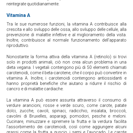
reintegrate quotidianamente.
Vitamina A
Tra le sue numerose funzioni, la vitamina A contribuisce alla
crescita e allo sviluppo delle ossa, allo sviluppo delle cellule, alla
prevenzione di malattie infettive e al miglioramento della vista.
Inoltre, contribuisce al normale funzionamento dell’apparato
riproduttivo.
Nonostante la forma attiva della vitamina A (retinolo) si trovi
solo in prodotti animali, ciò non crea alcun problema in una
dieta vegana. I vegetali contengono più di 50 elementi chiamati
carotenoidi, come il beta-carotene, che il corpo può convertire in
vitamina A. Inoltre, i carotenoidi contengono antiossidanti e
hanno proprietà benefiche che aiutano a ridurre il rischio di
cancro e di malattie cardiache.
La vitamina A può essere assunta attraverso il consumo di
verdure arancioni, rosse e verde scuro, come carote, patate
dolci, zucche, cavoli, spinaci, radicchio, insalata, broccoli,
cavolini di Bruxelles, asparagi, pomodori, pesche e meloni.
Cucinare, minuzzare e spremere la frutta e la verdura facilita
l’assorbimento dei carotenoidi, così come aggiungere alcuni
grassi come la frutta a guscio, i semi e l’avocado. Le carote