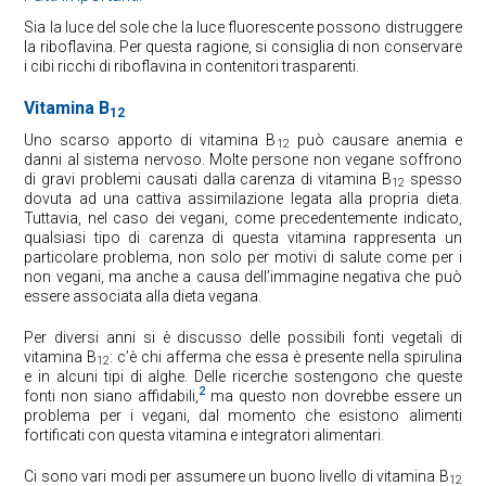
Sia la luce del sole che la luce fluorescente possono distruggere
la riboflavina. Per questa ragione, si consiglia di non conservare
i cibi ricchi di riboflavina in contenitori trasparenti.
Vitamina B
12
Uno scarso apporto di vitamina B
può causare anemia e
12
danni al sistema nervoso. Molte persone non vegane soffrono
di gravi problemi causati dalla carenza di vitamina B
spesso
12
dovuta ad una cattiva assimilazione legata alla propria dieta.
Tuttavia, nel caso dei vegani, come precedentemente indicato,
qualsiasi tipo di carenza di questa vitamina rappresenta un
particolare problema, non solo per motivi di salute come per i
non vegani, ma anche a causa dell’immagine negativa che può
essere associata alla dieta vegana.
Per diversi anni si è discusso delle possibili fonti vegetali di
vitamina B
: c’è chi afferma che essa è presente nella spirulina
12
e in alcuni tipi di alghe. Delle ricerche sostengono che queste
2
fonti non siano affidabili,
ma questo non dovrebbe essere un
problema per i vegani, dal momento che esistono alimenti
fortificati con questa vitamina e integratori alimentari.
Ci sono vari modi per assumere un buono livello di vitamina B
12